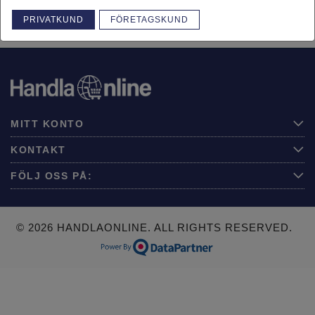
PRIVATKUND
FÖRETAGSKUND
MITT KONTO
KONTAKT
FÖLJ OSS PÅ:
© 2026 HANDLAONLINE.
ALL RIGHTS RESERVED.