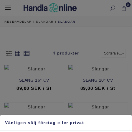
0
RESERVDELAR
|
SLANGAR
|
SLANGAR
4 produkter
SLANG 16" CV
SLANG 20" CV
89,00 SEK / St
89,00 SEK / St
SLANG 26" CV 48
SLANG 28" CV
Vänligen välj företag eller privat
89,00 SEK / St
89,00 SEK / St